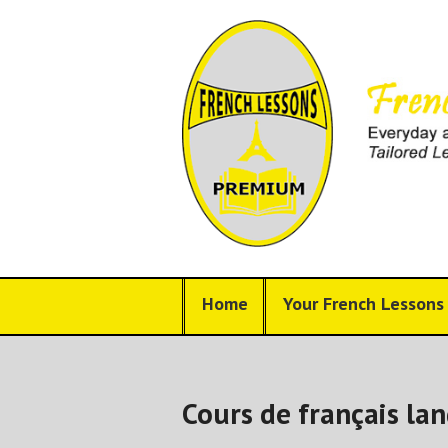
Home
Your French Lessons
Cours de français la