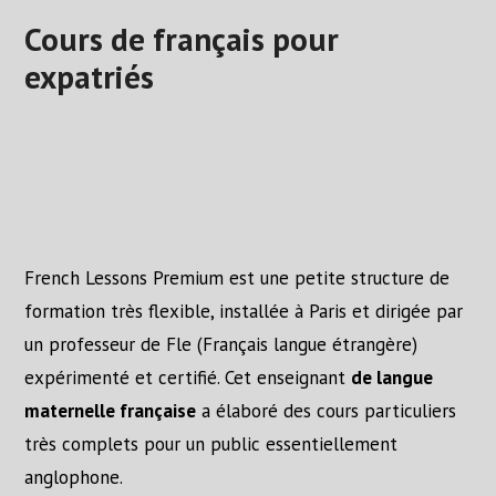
Cours de français pour
Your French Lessons
expatriés
Your Teacher
Fees
Testimonials
French Lessons Premium est une petite structure de
Contact
formation très flexible, installée à Paris et dirigée par
un professeur de Fle (Français langue étrangère)
Links
expérimenté et certifié. Cet enseignant
de langue
maternelle française
a élaboré des cours particuliers
Free Exercises
très complets pour un public essentiellement
anglophone.