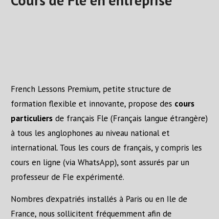
Cours de Fle en entreprise
Your French Lessons
Your Teacher
Fees
Testimonials
French Lessons Premium, petite structure de
formation flexible et innovante, propose des
cours
Contact
particuliers
de français Fle (Français langue étrangère)
à tous les anglophones au niveau national et
Links
international. Tous les cours de français, y compris les
cours en ligne (via WhatsApp), sont assurés par un
Free Exercises
professeur de Fle expérimenté.
Nombres d’expatriés installés à Paris ou en Ile de
France, nous sollicitent fréquemment afin de